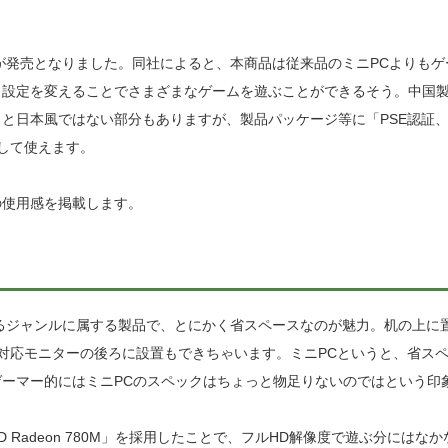
が発売となりました。同社によると、本商品は従来品のミニPCよりもゲ
、設定を変えることでさまざまなゲームを遊ぶことができるそう。中国
と日本風ではない部分もありますが、製品パッケージ等に「PSE認証
安心して使えます。
の使用感を掲載します。
るジャンルに属する製品で、とにかく省スペースなのが魅力。机の上に
、対応モニターの後ろに設置もできちゃいます。ミニPCというと、省ス
ーマー的にはミニPCのスペックはちょっと物足りないのではという印
MD Radeon 780M」を採用したことで、フルHD解像度で遊ぶ分にはなか