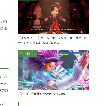
ーミ
製の商
、技適
【インタビュー】ゲーム『エトランジュ オーヴァーロ
ード』ができるまで01:プロデ…
4位
置いて
ペース
象の方
【スト6】今夜勝ちたいヤスミン攻略
なか