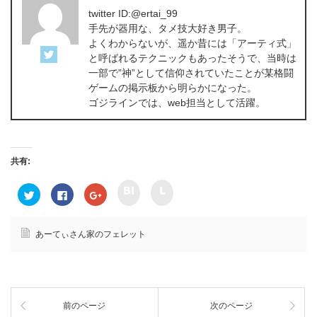
twitter ID:@ertai_99
手先が器用な、タメ技大好き男子。
よくわからないが、遥か昔には「アーティ式」
と呼ばれるテクニックもあったそうで、当時は
一部で”神”として信仰されていたことが某格闘
ゲームの掲示板から明らかになった。
ゴジラインでは、web担当として活躍。
共有:
ク
ク
ク
F
ク
リ
リ
リ
a
リ
ッ
ッ
ッ
c
ッ
ク
ク
ク
e
ク
し
し
し
b
し
て
て
て
o
て
あーてぃさん家のフェレット
h
l
T
o
G
a
i
w
k
o
t
n
i
で
o
e
e
t
共
g
n
で
t
有
l
a
共
e
す
e
で
有
r
る
+
共
(
で
に
で
前のページ
次のページ
有
新
共
は
共
(
し