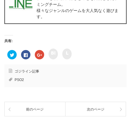
ミングチーム。
様々なジャンルのゲームを大人気なく遊びま
す。
共有:
ク
ク
ク
F
ク
リ
リ
リ
a
リ
ッ
ッ
ッ
c
ッ
ク
ク
ク
e
ク
し
し
し
b
し
て
て
て
o
て
ゴジライン記事
h
l
T
o
G
a
i
w
k
o
PSO2
t
n
i
で
o
e
e
t
共
g
n
で
t
有
l
a
共
e
す
e
で
有
r
る
+
共
(
で
に
で
有
新
共
は
共
(
し
有
ク
有
新
い
前のページ
次のページ
(
リ
(
し
ウ
新
ッ
新
い
ィ
し
ク
し
ウ
ン
い
し
い
ィ
ド
ウ
て
ウ
ン
ウ
ィ
く
ィ
ド
で
ン
だ
ン