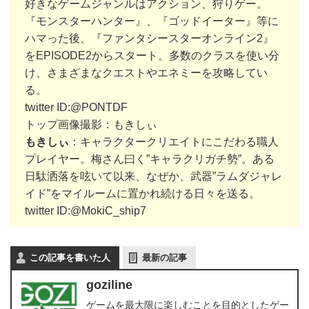
好きなゲームジャンルはアクション、狩りゲー。
『モンスターハンター』、『ゴッドイーター』等に
ハマった後、『ファンタシースターオンライン2』
をEPISODE2からスタート。多数のクラスを使い分
け、さまざまなクエストやエネミーを攻略してい
る。
twitter ID:
@PONTDF
トップ画像撮影：もきしぃ
もきしぃ
：キャラクタークリエイトにこだわる職人
プレイヤー。梅さん曰く”キャラクリガチ勢”。ある
日駄洒落を呟いて以来、なぜか、武器”ラムダジャレ
イド”をマイルームに置かれ続ける
日々を送る。
twitter ID
:@MokiC_ship7
この記事を書いた人
最新の記事
goziline
ゲームを最大限に楽しむことを目的としたゲー