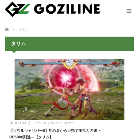
ホーム
タリム
タリム
2018.11.13
ソウルキャリバー6
,
格ゲー
【ソウルキャリバー6】初心者から目指すRP1万の道 ～
RP5000到達～【タリム】