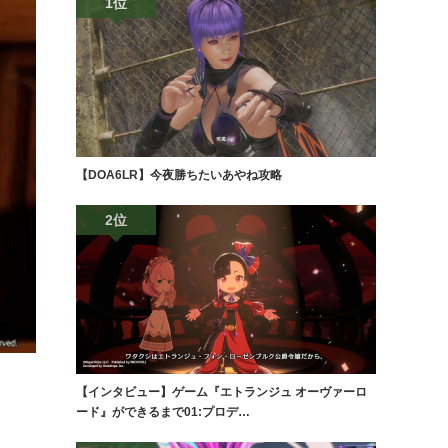
1位
【DOA6LR】今夜勝ちたいあやね攻略
2位
【インタビュー】ゲーム『エトランジュ オーヴァーロ
ード』ができるまで01:プロデ…