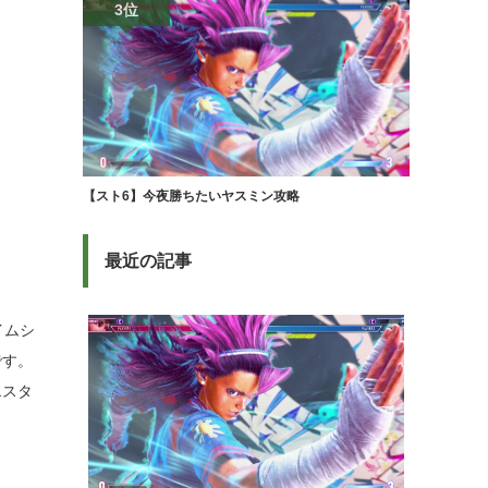
3位
【スト6】今夜勝ちたいヤスミン攻略
最近の記事
イムシ
です。
エスタ