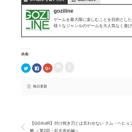
goziline
ゲームを最大限に楽しむことを目的とした
様々なジャンルのゲームを大人気なく遊び
共有:
ク
ク
ク
F
ク
リ
リ
リ
a
リ
ッ
ッ
ッ
c
ッ
ク
ク
ク
e
ク
し
し
し
b
し
て
て
て
o
て
毎日更新
h
l
T
o
G
a
i
w
k
o
t
n
i
で
o
e
e
t
共
g
n
で
t
有
l
a
共
e
す
e
で
有
r
る
+
共
(
で
に
で
有
新
共
は
共
(
し
有
ク
有
新
い
【GGXrdR】付け焼き刃とは言わせない クム・ヘヒョ
(
リ
(
し
ウ
新
ッ
新
い
ィ
略 ～第2回・起き攻め編～
し
ク
し