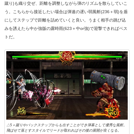
蹴り)も織り交ぜ、距離を調整しながら弾のリズムを散らしていこ
う。こちらから接近したい場合は弾速の遅い弱風斬(236＋弱)を盾
にしてステップで距離を詰めていくと良い。うまく相手の跳び込
みを誘えたら中か強版の露時雨(623＋中or強)で迎撃できればベス
トだ。
△5＋蹴りやバックステップからも出すことができ弾幕として優秀な風斬。
飛ばせて落とすスタイルでリードが取れればその後の展開が良くなる。