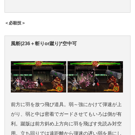
＜必殺技＞
風斬(236＋斬りor蹴り)*空中可
前方に羽を放つ飛び道具。弱～強にかけて弾速が上
がり、弱と中は密着でガードさせてもいろは側が有
利。蹴版は前方斜め上方向に羽を飛ばす先読み対空
用。立ち回りでは遠距離から弾速の遅い弱を盾にし