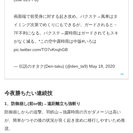
画面端で前受身に対する起き攻め。バクステ→風車はタ
イミング次第でめくりにもできるが、ガードされると－
7F不利になる。バクステ→露時雨はガードされてもスキ
がなく減る。*この空中露時雨は中版
#いろは
pic.twitter.com/TO7vKnqhGB
— 伝説のオタク(Den-taku) (@den_ta9)
May 18, 2020
今夜勝ちたい連続技
1、防御崩し(前or後)→遠距離立ち強斬り
防御崩しからの追撃。羽鉄山→強露時雨の方がダメージは高い
が、簡単かつその後の状況が良く起き攻めに移行しやすいため推
奨。