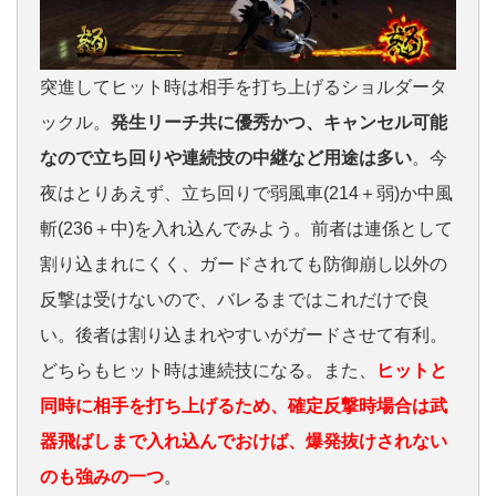
突進してヒット時は相手を打ち上げるショルダータ
ックル。
発生リーチ共に優秀かつ、キャンセル可能
なので立ち回りや連続技の中継など用途は多い
。今
夜はとりあえず、立ち回りで弱風車(214＋弱)か中風
斬(236＋中)を入れ込んでみよう。前者は連係として
割り込まれにくく、ガードされても防御崩し以外の
反撃は受けないので、バレるまではこれだけで良
い。後者は割り込まれやすいがガードさせて有利。
どちらもヒット時は連続技になる。また、
ヒットと
同時に相手を打ち上げるため、確定反撃時場合は武
器飛ばしまで入れ込んでおけば、爆発抜けされない
のも強みの一つ
。