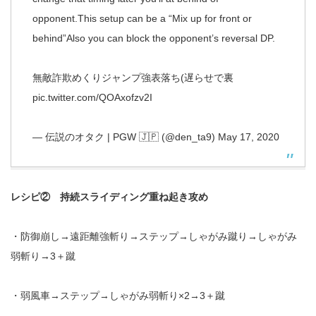
opponent.This setup can be a “Mix up for front or
behind”Also you can block the opponent’s reversal DP.
無敵詐欺めくりジャンプ強表落ち(遅らせで裏
pic.twitter.com/QOAxofzv2I
— 伝説のオタク | PGW 🇯🇵 (@den_ta9)
May 17, 2020
レシピ② 持続スライディング重ね起き攻め
・防御崩し→遠距離強斬り→ステップ→しゃがみ蹴り→しゃがみ
弱斬り→3＋蹴
・弱風車→ステップ→しゃがみ弱斬り×2→3＋蹴