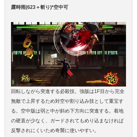
露時雨(623＋斬り)*空中可
回転しながら突進する必殺技。強版は1F目から完全
無敵で上昇するため対空や割り込み技として重宝す
る。空中版は弱と中が斜め下方向に突進する。着地
の硬直が少なく、ガードされてもめり込まなければ
反撃されにくいため奇襲に使いやすい。