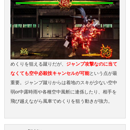
めくりを狙える蹴りだが、
ジャンプ攻撃なのに当て
なくても空中必殺技キャンセルが可能
という点が最
重要。ジャンプ蹴りからは着地のスキが少ない空中
弱or中露時雨や各種空中風斬に連係したり、相手を
飛び越えながら風車でめくりを狙う動きが強力。