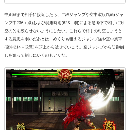
中距離まで相手に接近したら、二段ジャンプや空中蹴版風斬(ジャ
ンプ中236＋蹴)および弱露時雨(623＋弱)による急降下で相手に対
空の的を絞らせないようにしたい。これらで相手の対空しようと
する意思を削いだあとは、めくりも狙えるジャンプ強や空中風車
(空中214＋攻撃)を頭上から被せていこう。空ジャンプから防御崩
しを狙って崩しにいくのもアリだ。