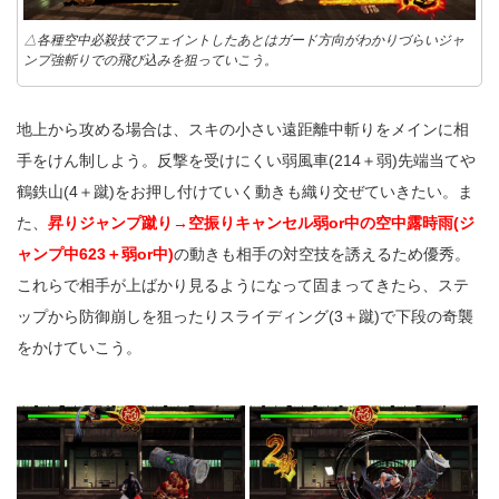
△各種空中必殺技でフェイントしたあとはガード方向がわかりづらいジャ
ンプ強斬りでの飛び込みを狙っていこう。
地上から攻める場合は、スキの小さい遠距離中斬りをメインに相
手をけん制しよう。反撃を受けにくい弱風車(214＋弱)先端当てや
鶴鉄山(4＋蹴)をお押し付けていく動きも織り交ぜていきたい。ま
た、
昇りジャンプ蹴り→空振りキャンセル弱or中の空中露時雨(ジ
ャンプ中623＋弱or中)
の動きも相手の対空技を誘えるため優秀。
これらで相手が上ばかり見るようになって固まってきたら、ステ
ップから防御崩しを狙ったりスライディング(3＋蹴)で下段の奇襲
をかけていこう。