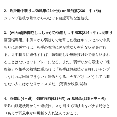
2、近距離中斬り→強風車(214+強) or 風飛落(236＋中＋強)
ジャンプ強後や暴れからのヒット確認可能な連続技。
3、(画面端)防御崩し→しゃがみ強斬り→中風車(214＋中)→弱斬り
画面端専用。中風車から弱斬りで追撃した後はキャンセルで中風
斬りに連係すれば、相手の着地に弾が重なり有利な状況を作れ
る。近中斬りに連係すれば、防御崩しや無敵技以外で割り込まれ
ることはないセットプレイになる。また、弱斬りから最速で「秘
奥義」を相手の着地に重ねれば「相手は無敵技か目押しジャンプ
しなければ回避できない」連係となる。今夜だけ…どうしても勝
ちたい人にはかなりオススメだ。(写真か映像推奨)
4、羽鉄山(4＋蹴)→強露時雨(623+強) or 風飛落(236＋中＋強)
羽鉄山確定状況からの連続技。立ち回りで羽鉄山をパナす時はと
りあえず弱風車か中風斬を入れ込んでおこう。