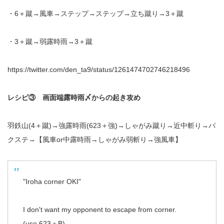
・6＋蹴→風車→ステップ→ステップ→立ち蹴り→3＋蹴
・3＋蹴→弱露時雨→3＋蹴
https://twitter.com/den_ta9/status/1261474702746218496
レシピ③ 画面端露時雨〆からの起き攻め
羽鉄山(4＋蹴)→強露時雨(623＋強)→しゃがみ蹴り→近中斬り→バ
クステ→【風車or中露時雨→しゃがみ弱斬り→強風車】
"Iroha corner OKI"
I don't want my opponent to escape from corner.
(use 623＋B)