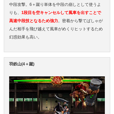
中段攻撃。6＋蹴り単体を中段の崩しとして使うよ
りも、
1段目を空キャンセルして風車を出すことで
高速中段技となるため強力
。密着から撃てばしゃが
んだ相手を飛び越えて風車がめくりヒットするため
幻惑効果も高い。
羽鉄山(4＋蹴)