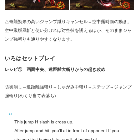
△奇襲効果の高いジャンプ蹴りキャンセル→空中露時雨の動き。
空中蹴版風斬と使い分ければ対空技を誘えるほか、そのままジャ
ンプ強斬りも通りやすくなります。
いろはセットプレイ
レシピ① 画面中央、遠距離大斬りからの起き攻め
防御崩し→遠距離強斬り→しゃがみ中斬り→ステップ→ジャンプ
強斬り(めくり当て表落ち)
This jump H slash is cross up.
After jump and hit, you’ll at in front of opponent.If you
change that timing later you’ll at behind of