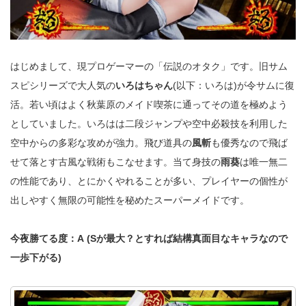
はじめまして、現プロゲーマーの「伝説のオタク」です。旧サム
スピシリーズで大人気の
いろはちゃん
(以下：いろは)が令サムに復
活。若い頃はよく秋葉原のメイド喫茶に通ってその道を極めよう
としていました。いろはは二段ジャンプや空中必殺技を利用した
空中からの多彩な攻めが強力。飛び道具の
風斬
も優秀なので飛ば
せて落とす古風な戦術もこなせます。当て身技の
雨葵
は唯一無二
の性能であり、とにかくやれることが多い、プレイヤーの個性が
出しやすく無限の可能性を秘めたスーパーメイドです。
今夜勝てる度：A (Sが最大？とすれば結構真面目なキャラなので
一歩下がる)