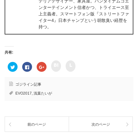
テリアデザイナー、家具屋。バンダイナムコエ
ンターテインメント信者かつ、トライエース至
上主義者。スマートフォン版『ストリートファ
イター4』日本チャンプという胡散臭い経歴を
持つ。
共有:
ク
ク
ク
F
ク
リ
リ
リ
a
リ
ッ
ッ
ッ
c
ッ
ク
ク
ク
e
ク
し
し
し
b
し
て
て
て
o
て
ゴジライン記事
h
l
T
o
G
a
i
w
k
o
EVO2017
,
浅葉たいが
t
n
i
で
o
e
e
t
共
g
n
で
t
有
l
a
共
e
す
e
で
有
r
る
+
共
(
で
に
で
有
新
共
は
共
(
し
有
ク
有
新
い
前のページ
次のページ
(
リ
(
し
ウ
新
ッ
新
い
ィ
し
ク
し
ウ
ン
い
し
い