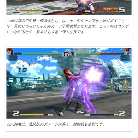
△草薙京の空中技「奈落落とし」は、小、中ジャンプから繰り出すこと
で、見切りづらいしゃがみガード不能攻撃となります。ヒット時はコンボ
につながるため、見返りも大きい強力な技です。
△八神庵は、連続技のダメージが高く、始動技も多彩です。