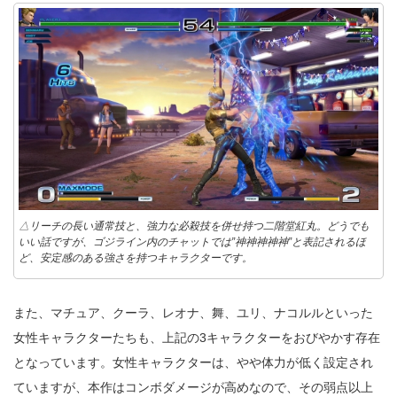
△リーチの長い通常技と、強力な必殺技を併せ持つ二階堂紅丸。どうでも
いい話ですが、ゴジライン内のチャットでは”神神神神神”と表記されるほ
ど、安定感のある強さを持つキャラクターです。
また、マチュア、クーラ、レオナ、舞、ユリ、ナコルルといった
女性キャラクターたちも、上記の3キャラクターをおびやかす存在
となっています。女性キャラクターは、やや体力が低く設定され
ていますが、本作はコンボダメージが高めなので、その弱点以上