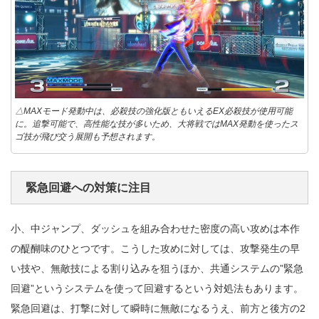
△MAXモード発動中は、必殺技の強化版ともいえるEX必殺技が使用可能
に。追撃可能で、高性能な技が多いため、大将戦ではMAX発動を使ったス
ゴ技が飛び交う展開も予想されます。
緊急回避への対策に注目
小、中ジャンプ、ダッシュを組み合わせた密度の高い攻めは本作
の醍醐味のひとつです。こうした攻めに対しては、攻撃発生の早
い技や、無敵技による割り込みを狙うほか、共通システムの”緊急
回避”というシステムを使って回避するという対処法もあります。
緊急回避は、打撃に対して瞬時に無敵になるうえ、前方と後方の2