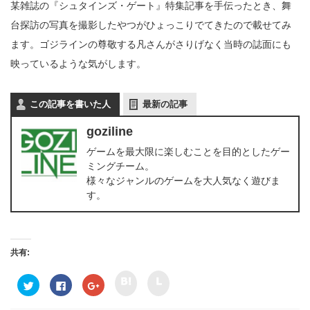
某雑誌の『シュタインズ・ゲート』特集記事を手伝ったとき、舞
台探訪の写真を撮影したやつがひょっこりでてきたので載せてみ
ます。ゴジラインの尊敬する凡さんがさりげなく当時の誌面にも
映っているような気がします。
この記事を書いた人
最新の記事
goziline
ゲームを最大限に楽しむことを目的としたゲー
ミングチーム。
様々なジャンルのゲームを大人気なく遊びま
す。
共有:
ク
ク
ク
F
ク
リ
リ
リ
a
リ
ッ
ッ
ッ
c
ッ
ク
ク
ク
e
ク