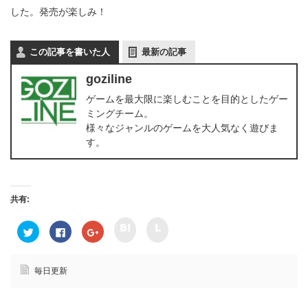
した。発売が楽しみ！
この記事を書いた人
最新の記事
goziline
ゲームを最大限に楽しむことを目的としたゲー
ミングチーム。
様々なジャンルのゲームを大人気なく遊びま
す。
共有:
ク
ク
ク
F
ク
リ
リ
リ
a
リ
ッ
ッ
ッ
c
ッ
ク
ク
ク
e
ク
し
し
し
b
し
て
て
て
o
て
毎日更新
h
l
T
o
G
a
i
w
k
o
t
n
i
で
o
e
e
t
共
g