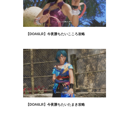
【DOA6LR】今夜勝ちたいこころ攻略
【DOA6LR】今夜勝ちたいたまき攻略