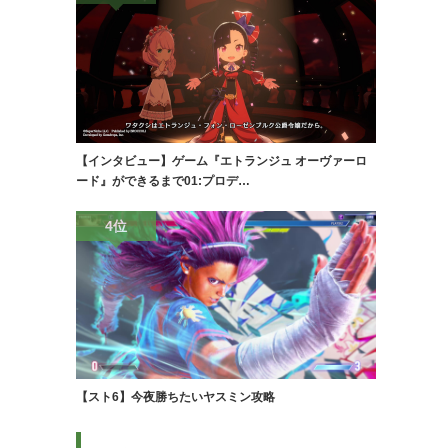
【インタビュー】ゲーム『エトランジュ オーヴァーロ
ード』ができるまで01:プロデ…
4位
【スト6】今夜勝ちたいヤスミン攻略