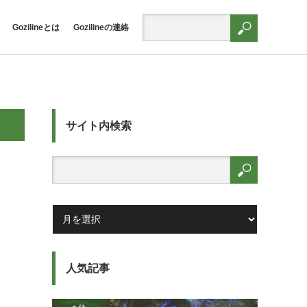
Gozilineとは
Gozilineの連絡
サイト内検索
人気記事