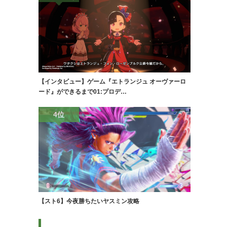
【インタビュー】ゲーム『エトランジュ オーヴァーロ
ード』ができるまで01:プロデ…
4位
【スト6】今夜勝ちたいヤスミン攻略