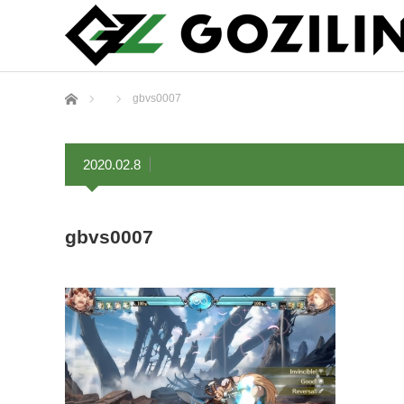
ホーム
gbvs0007
2020.02.8
gbvs0007