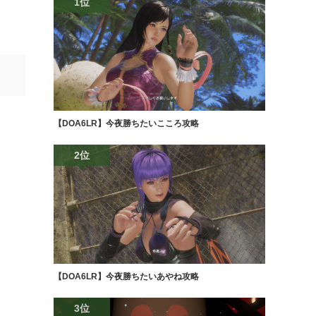
1位
【DOA6LR】今夜勝ちたいこころ攻略
2位
【DOA6LR】今夜勝ちたいあやね攻略
3位